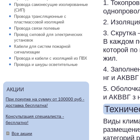
1. Токопро
Провода самонесущие изолированные
однопровол
(СИП)
Провода трансляционные с
2. Изоляци
пластмассовой изоляцией
Провода связи полевые
3. Скрутка
Провод силовой для электрических
В каждом п
установок
Кабели для систем пожарной
которой по 
сигнализации
жил.
Провода и кабели с изоляцией из ПВХ
Провода и шнуры осветительные
4. Заполне
нг и АКВВГ
5. Оболочк
АКЦИИ
и АКВВГ з 
При покупке на сумму от 100000 руб -
доставка бесплатна!
Техниче
Консультация специалиста -
Виды клима
бесплатно!
размещения
Все акции
категорий 