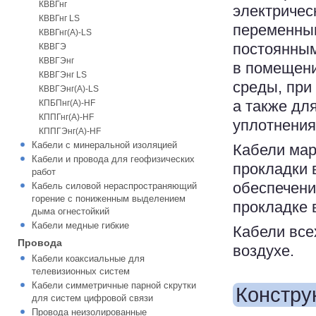
КВВГнг
электричес
КВВГнг LS
переменным
КВВГнг(А)-LS
постоянным
КВВГЭ
КВВГЭнг
в помещени
КВВГЭнг LS
среды, при
КВВГЭнг(А)-LS
а также дл
КПБПнг(А)-HF
КППГнг(А)-HF
уплотнения
КППГЭнг(А)-HF
Кабели с минеральной изоляцией
Кабели ма
Кабели и провода для геофизических
прокладки 
работ
обеспечени
Кабель силовой нераспространяющий
горение с пониженным выделением
прокладке в
дыма огнестойкий
Кабели медные гибкие
Кабели все
Провода
воздухе.
Кабели коаксиальные для
телевизионных систем
Кабели симметричные парной скрутки
Констру
для систем цифровой связи
Провода неизолированные