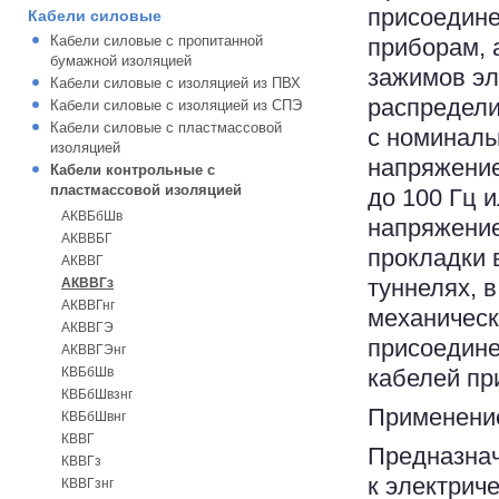
присоедине
Кабели силовые
Кабели силовые с пропитанной
приборам, 
бумажной изоляцией
зажимов эл
Кабели силовые с изоляцией из ПВХ
распредели
Кабели силовые с изоляцией из СПЭ
Кабели силовые с пластмассовой
с номинал
изоляцией
напряжение
Кабели контрольные с
пластмассовой изоляцией
до 100 Гц 
АКВБбШв
напряжение
АКВВБГ
прокладки 
АКВВГ
туннелях, 
АКВВГз
АКВВГнг
механическ
АКВВГЭ
присоедине
АКВВГЭнг
КВБбШв
кабелей пр
КВБбШвзнг
Применени
КВБбШвнг
КВВГ
Предназнач
КВВГз
к электрич
КВВГзнг