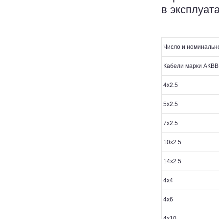
в эксплуат
Число и номинальн
Кабели марки АКВВ
4х2.5
5х2.5
7х2.5
10х2.5
14х2.5
4х4
4х6
4х10