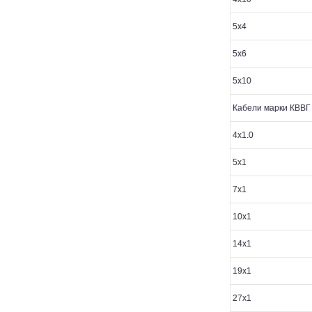
5х4
5х6
5х10
Кабели марки КВВГ
4х1.0
5х1
7х1
10х1
14х1
19х1
27х1