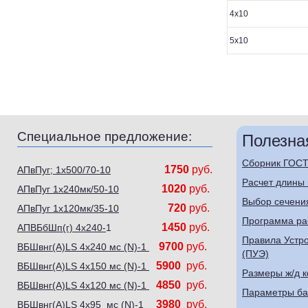
4х10
5х10
Специальное предложение:
Полезна
Сборник ГОСТ
1750
руб.
АПвПуг; 1х500/70-10
Расчет длины
1020
руб.
АПвПуг 1х240мк/50-10
Выбор сечения
720
руб.
АПвПуг 1х120мк/35-10
Программа ра
1450
руб.
АПВБбШп(г) 4х240-
1
Правила Устро
9700
руб.
ВБШвнг(А)LS 4х240 мс (N)-1
(ПУЭ)
5900
руб.
ВБШвнг(А)LS 4х150 мс (N)-1
Размеры ж/д к
4850
руб.
ВБШвнг(А)LS 4х120 мс (N)-1
Параметры ба
3980
руб.
ВБШвнг(А)LS 4х95 мс (N)-1