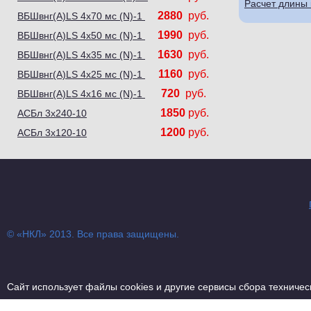
Расчет длины
2880
руб.
ВБШвнг(А)LS 4х70 мс (N)-1
1990
руб.
ВБШвнг(А)LS 4х50 мс (N)-1
1630
руб.
ВБШвнг(А)LS 4х35 мс (N)-1
1160
руб.
ВБШвнг(А)LS 4х25 мс (N)-1
720
руб.
ВБШвнг(А)LS 4х16 мс (N)-1
1850
руб.
АСБл 3х240-10
1200
руб.
АСБл 3х120-10
© «НКЛ» 2013. Все права защищены.
Сайт использует файлы cookies и другие сервисы сбора техниче