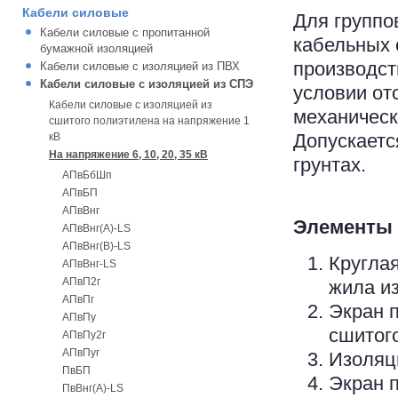
Кабели силовые
Для группо
Кабели силовые с пропитанной
кабельных 
бумажной изоляцией
производс
Кабели силовые с изоляцией из ПВХ
Кабели силовые с изоляцией из СПЭ
условии от
Кабели силовые с изоляцией из
механическ
сшитого полиэтилена на напряжение 1
Допускаетс
кВ
На напряжение 6, 10, 20, 35 кВ
грунтах.
АПвБбШп
АПвБП
АПвВнг
Элементы 
АПвВнг(А)-LS
АПвВнг(В)-LS
Кругла
АПвВнг-LS
АПвП2г
жила из
АПвПг
Экран 
АПвПу
сшитог
АПвПу2г
АПвПуг
Изоляци
ПвБП
Экран п
ПвВнг(А)-LS