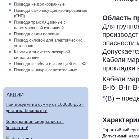
Провода неизолированные
Провода самонесущие изолированные
(СИП)
Область п
Провода трансляционные с
Для группо
пластмассовой изоляцией
производст
Провода связи полевые
Провод силовой для электрических
опасности 
установок
Допускается
Кабели для систем пожарной
сигнализации
Кабели мар
Провода и кабели с изоляцией из ПВХ
прокладки в
Провода и шнуры осветительные
Кабели мар
В-Iб, В-Iг, В-
АКЦИИ
*(В) – пре
При покупке на сумму от 100000 руб -
доставка бесплатна!
Характери
Консультация специалиста -
бесплатно!
Гарантийный срок
Допустимый нагре
Все акции