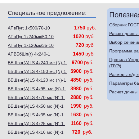
Специальное предложение:
Полезна
Сборник ГОСТ
1750
руб.
АПвПуг; 1х500/70-10
Расчет длины
1020
руб.
АПвПуг 1х240мк/50-10
Выбор сечения
720
руб.
АПвПуг 1х120мк/35-10
Программа ра
1450
руб.
АПВБбШп(г) 4х240-
1
Правила Устро
9700
руб.
ВБШвнг(А)LS 4х240 мс (N)-1
(ПУЭ)
5900
руб.
ВБШвнг(А)LS 4х150 мс (N)-1
Размеры ж/д к
4850
руб.
ВБШвнг(А)LS 4х120 мс (N)-1
Параметры ба
3980
руб.
ВБШвнг(А)LS 4х95 мс (N)-1
Расчет длины
2880
руб.
ВБШвнг(А)LS 4х70 мс (N)-1
1990
руб.
ВБШвнг(А)LS 4х50 мс (N)-1
1630
руб.
ВБШвнг(А)LS 4х35 мс (N)-1
1160
руб.
ВБШвнг(А)LS 4х25 мс (N)-1
720
руб.
ВБШвнг(А)LS 4х16 мс (N)-1