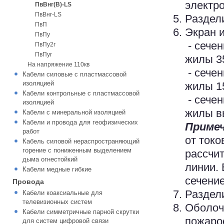
электр
ПвВнг(В)-LS
ПвВнг-LS
Раздел
ПвП
Экран 
ПвПу
- сечен
ПвПу2г
ПвПуг
жилы 35
На напряжение 110кв
- сечен
Кабели силовые с пластмассовой
изоляцией
жилы 15
Кабели контрольные с пластмассовой
- сечен
изоляцией
жилы в
Кабели с минеральной изоляцией
Кабели и провода для геофизических
Примеч
работ
от токо
Кабель силовой нераспространяющий
горение с пониженным выделением
рассчи
дыма огнестойкий
линии.
Кабели медные гибкие
сечение
Провода
Раздел
Кабели коаксиальные для
телевизионных систем
Оболоч
Кабели симметричные парной скрутки
пожаро
для систем цифровой связи